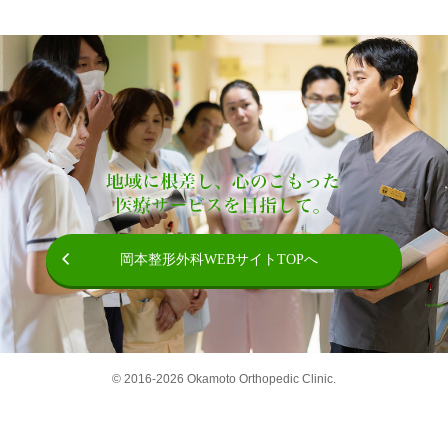
自費診療
院長ブログ
変形性膝関節症の治療
0985-50-6677
検査機器
岡本整形外科WEBサイトTOPへ
診療時間
交通アクセス
© 2016-
2026 Okamoto Orthopedic Clinic.