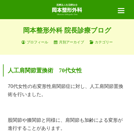
岡本整形外科 院長診療ブログ
ホーム
プロフィール
月別アーカイブ
カテゴリー
当院について
人工肩関節置換術 70代女性
診療案内
70代女性の右変形性肩関節症に対し、人工肩関節置換
術を行いました。
診療の流れ
医師紹介
股関節や膝関節と同様に、肩関節も加齢による変形が
リハビリテーション
手術実績
進行することがあります。