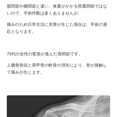
股関節や膝関節と違い、体重がかかる荷重関節ではな
自費診療
いので、手術件数は多くありませんが、
院長ブログ
痛みのため日常生活に支障が生じた場合は、手術の適
変形性膝関節症の治療
応となります。
0985-50-6677
検査機器
70代の女性の変形が進んだ肩関節です。
上腕骨骨頭と肩甲骨の軟骨の消失により、骨が接触し
診療時間
交通アクセス
て痛みが生じます。