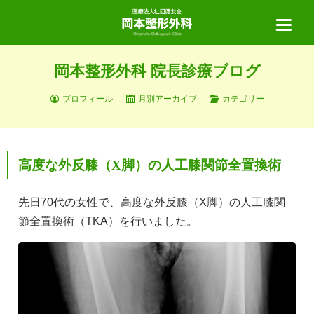
岡本整形外科 院長診療ブログ
ホーム
プロフィール
月別アーカイブ
カテゴリー
当院について
高度な外反膝（X脚）の人工膝関節全置換術
診療案内
先日70代の女性で、高度な外反膝（X脚）の人工膝関
節全置換術（TKA）を行いました。
診療の流れ
医師紹介
リハビリテーション
手術実績