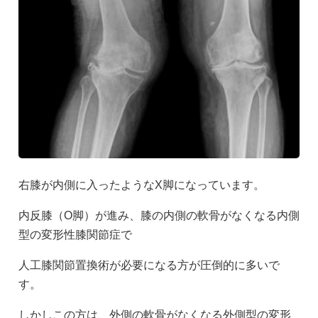
自費診療
院長ブログ
変形性膝関節症の治療
0985-50-6677
検査機器
右膝が内側に入ったようなX脚になっています。
診療時間
交通アクセス
内反膝（O脚）が進み、膝の内側の軟骨がなくなる内側
型の変形性膝関節症で
人工膝関節置換術が必要になる方が圧倒的に多いで
す。
しかしこの方は、外側の軟骨がなくなる外側型の変形