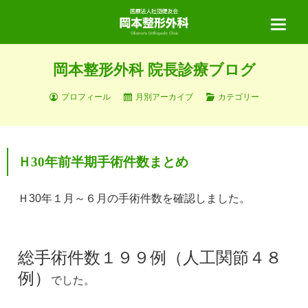
岡本整形外科 院長診療ブログ
ホーム
プロフィール
月別アーカイブ
カテゴリー
当院について
Ｈ30年前半期手術件数まとめ
診療案内
Ｈ30年１月～６月の手術件数を確認しました。
診療の流れ
医師紹介
総手術件数１９９例（人工関節４８
例）
でした。
リハビリテーション
手術実績