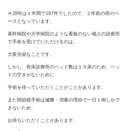
自費診療
Ｈ28年は１年間で197件でしたので、２年前の倍のペ
院長ブログ
ースとなっています。
変形性膝関節症の治療
基幹病院や大学病院のような看板のない個人の診療所
で手術を受けていただけるのは、
0985-50-6677
検査機器
大変光栄なことです。
しかし、有床診療所のベッド数は１９床のため、ベッ
ドの空きがないために
診療時間
交通アクセス
手術を待っていただくことがことがあります。
また関節鏡手術は滅菌・消毒の理由で一日１例しかで
きないため、
お待ちいただくことがあります。