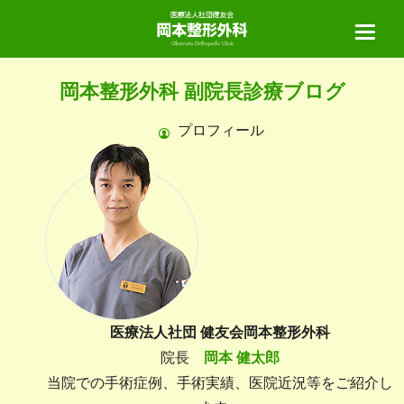
岡本整形外科 副院長診療ブログ
ホーム
プロフィール
当院について
診療案内
診療の流れ
医師紹介
医療法人社団 健友会岡本整形外科
院長
岡本 健太郎
リハビリテーション
手術実績
当院での手術症例、手術実績、医院近況等をご紹介し